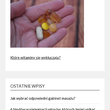
Które witaminy się wykluczają?
OSTATNIE WPISY
Jak wybrać odpowiedni gabinet masażu?
6 błędów w pielęgnacji włosów, których lepiej unikać