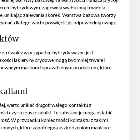
ierem hybrydowym, zapewnia wydłużoną trwałość
nie, unikając zalewania skórek. Warstwa bazowa tworzy
rzymać, dlatego warto poświęcić jej odpowiednią uwagę.
uktów
re, również w przypadku hybrydy ważne jest
akości lakiery hybrydowe mogą być mniej trwałe i
nomowanym markom i sprawdzonym produktom, które
kaliami
żej, warto unikać długotrwałego kontaktu z
tości czy rozpuszczalniki. Te substancje mogą osłabić
ałość. W przypadku konieczności kontaktu z takimi
chronnych, które zapobiegną uszkodzeniom manicure.