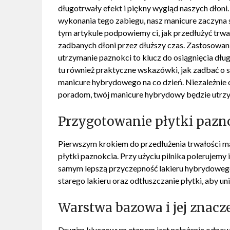
długotrwały efekt i piękny wygląd naszych dłoni.
wykonania tego zabiegu, nasz manicure zaczyna s
tym artykule podpowiemy ci, jak przedłużyć trwa
zadbanych dłoni przez dłuższy czas. Zastosowan
utrzymanie paznokci to klucz do osiągnięcia dł
tu również praktyczne wskazówki, jak zadbać o 
manicure hybrydowego na co dzień. Niezależnie 
poradom, twój manicure hybrydowy będzie utrzymy
Przygotowanie płytki pazn
Pierwszym krokiem do przedłużenia trwałości 
płytki paznokcia. Przy użyciu pilnika polerujem
samym lepszą przyczepność lakieru hybrydowego.
starego lakieru oraz odtłuszczanie płytki, aby u
Warstwa bazowa i jej znacz
Drugim kluczowym etapem jest nałożenie odpowi