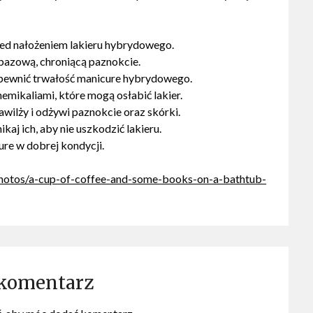
ed nałożeniem lakieru hybrydowego.
bazową, chroniącą paznokcie.
apewnić trwałość manicure hybrydowego.
emikaliami, które mogą osłabić lakier.
awilży i odżywi paznokcie oraz skórki.
aj ich, aby nie uszkodzić lakieru.
ure w dobrej kondycji.
photos/a-cup-of-coffee-and-some-books-on-a-bathtub-
 komentarz