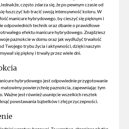
 Jednakże, często zdarza się, że po pewnym czasie od
ię łuszczyć lub tracić swoją intensywność koloru. W
łość manicure hybrydowego, by cieszyć się pięknym i
ie odpowiednich technik oraz dbanie o prawidłowe
ugotrwałego efektu manicure hybrydowego. Znajdziesz
swoje paznokcie w domu oraz jak wydłużyć trwałość
od Twojego trybu życia i aktywności, dzięki naszym
wał się piękny i trwały przez wiele dni.
okcia
manicure hybrydowego jest odpowiednie przygotowanie
y i matowimy powierzchnię paznokcia, zapewniając tym
 Ważne jest również usunięcie wszelkich resztek
niknąć powstawania bąbelków i złej przyczepności.
enie
edniej warstwy bazowej. Ta warstwa, chroniąca płytkę