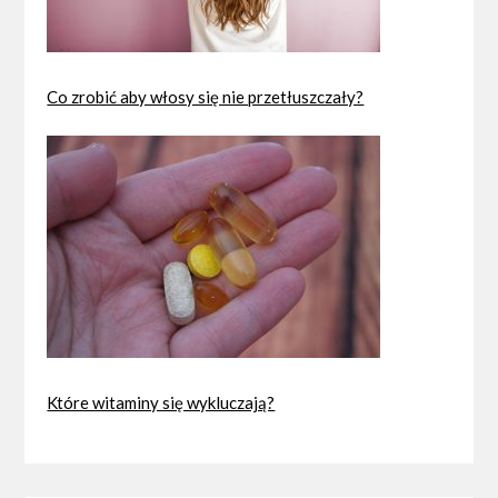
Co zrobić aby włosy się nie przetłuszczały?
Które witaminy się wykluczają?