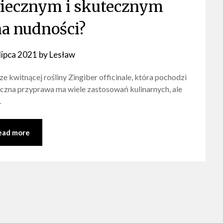
piecznym i skutecznym
a nudności?
lipca 2021
by
Lesław
e kwitnącej rośliny Zingiber officinale, która pochodzi
yczna przyprawa ma wiele zastosowań kulinarnych, ale
.
ead more