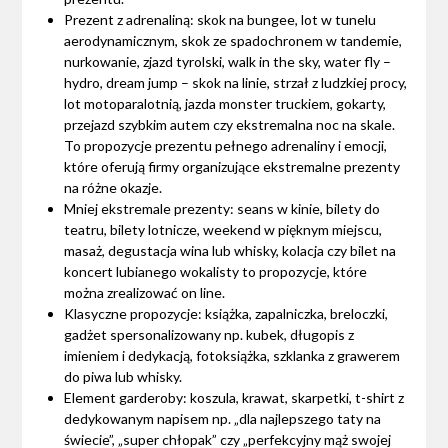
Prezent z adrenaliną: skok na bungee, lot w tunelu
aerodynamicznym, skok ze spadochronem w tandemie,
nurkowanie, zjazd tyrolski, walk in the sky, water fly –
hydro, dream jump – skok na linie, strzał z ludzkiej procy,
lot motoparalotnią, jazda monster truckiem, gokarty,
przejazd szybkim autem czy ekstremalna noc na skale.
To propozycje prezentu pełnego adrenaliny i emocji,
które oferują firmy organizujące ekstremalne prezenty
na różne okazje.
Mniej ekstremale prezenty: seans w kinie, bilety do
teatru, bilety lotnicze, weekend w pięknym miejscu,
masaż, degustacja wina lub whisky, kolacja czy bilet na
koncert lubianego wokalisty to propozycje, które
można zrealizować on line.
Klasyczne propozycje: książka, zapalniczka, breloczki,
gadżet spersonalizowany np. kubek, długopis z
imieniem i dedykacją, fotoksiążka, szklanka z grawerem
do piwa lub whisky.
Element garderoby: koszula, krawat, skarpetki, t-shirt z
dedykowanym napisem np. „dla najlepszego taty na
świecie”, „super chłopak” czy „perfekcyjny mąż swojej