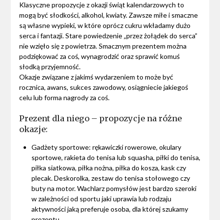
Klasyczne propozycje z okazji świąt kalendarzowych to
mogą być słodkości, alkohol, kwiaty. Zawsze miłe i smaczne
są własne wypieki, w które oprócz cukru wkładamy dużo
serca i fantazji. Stare powiedzenie „przez żołądek do serca”
nie wzięło się z powietrza. Smacznym prezentem można
podziękować za coś, wynagrodzić oraz sprawić komuś
słodką przyjemność.
Okazje związane z jakimś wydarzeniem to może być
rocznica, awans, sukces zawodowy, osiągniecie jakiegoś
celu lub forma nagrody za coś.
Prezent dla niego – propozycje na różne
okazje:
Gadżety sportowe: rękawiczki rowerowe, okulary
sportowe, rakieta do tenisa lub squasha, piłki do tenisa,
piłka siatkowa, piłka nożna, piłka do kosza, kask czy
plecak. Deskorolka, zestaw do tenisa stołowego czy
buty na motor. Wachlarz pomysłów jest bardzo szeroki
w zależności od sportu jaki uprawia lub rodzaju
aktywności jaką preferuje osoba, dla której szukamy
prezentu.