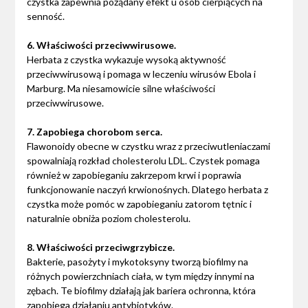
czystka zapewnia pożądany efekt u osób cierpiących na
senność.
6. Właściwości przeciwwirusowe.
Herbata z czystka wykazuje wysoką aktywność
przeciwwirusową i pomaga w leczeniu wirusów Ebola i
Marburg. Ma niesamowicie silne właściwości
przeciwwirusowe.
7. Zapobiega chorobom serca.
Flawonoidy obecne w czystku wraz z przeciwutleniaczami
spowalniają rozkład cholesterolu LDL. Czystek pomaga
również w zapobieganiu zakrzepom krwi i poprawia
funkcjonowanie naczyń krwionośnych. Dlatego herbata z
czystka może pomóc w zapobieganiu zatorom tętnic i
naturalnie obniża poziom cholesterolu.
8. Właściwości przeciwgrzybicze.
Bakterie, pasożyty i mykotoksyny tworzą biofilmy na
różnych powierzchniach ciała, w tym między innymi na
zębach. Te biofilmy działają jak bariera ochronna, która
zapobiega działaniu antybiotyków.