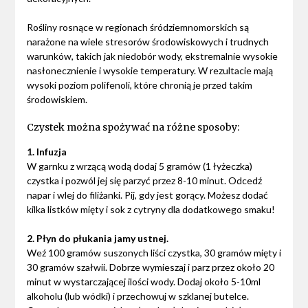
Rośliny rosnące w regionach śródziemnomorskich są
narażone na wiele stresorów środowiskowych i trudnych
warunków, takich jak niedobór wody, ekstremalnie wysokie
nasłonecznienie i wysokie temperatury. W rezultacie mają
wysoki poziom polifenoli, które chronią je przed takim
środowiskiem.
Czystek można spożywać na różne sposoby:
1. Infuzja
W garnku z wrzącą wodą dodaj 5 gramów (1 łyżeczka)
czystka i pozwól jej się parzyć przez 8-10 minut. Odcedź
napar i wlej do filiżanki. Pij, gdy jest gorący. Możesz dodać
kilka listków mięty i sok z cytryny dla dodatkowego smaku!
2. Płyn do płukania jamy ustnej.
Weź 100 gramów suszonych liści czystka, 30 gramów mięty i
30 gramów szałwii. Dobrze wymieszaj i parz przez około 20
minut w wystarczającej ilości wody. Dodaj około 5-10ml
alkoholu (lub wódki) i przechowuj w szklanej butelce.