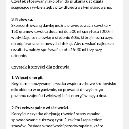
Czystek stosowany jako płyn do płukania ust działa
ściągająco i wybiela zęby przy długotrwałym stosowaniu.
3. Nalewka.
Skoncentrowaną dawkę można przygotować z czystka –
150 gramów czystka dodanej do 500 ml spirytusu i 300 ml
wody. Daje to nalewkę o stężeniu 60%, której można użyć
do odpierania sezonowych infekcji. Aby uzyskać najlepsze
rezultaty, należy spożywać około 15-30 ml trzy razy
dziennie.
Czystek korzyści dla zdrowia:
1. Więcej energii.
Regularne spożywanie czystka wspiera zdrowe środowisko
mikrobiomu w organizmie, co prowadzi do wyższego
poziomu czujności i większej ilości energii w ciągu dnia.
2. Przeciwzapalne właściwości.
Korzyści z czystka obejmują również stany zapalne
spowodowane cukrzycą typu 2, rakiem i zapaleniem
stawów. Posiada właściwości przeciwzapalne, które